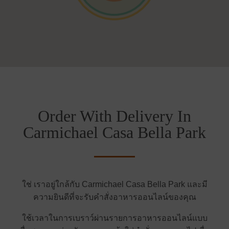
Order With Delivery In
Carmichael Casa Bella Park
ใช่ เราอยู่ใกล้กับ Carmichael Casa Bella Park และมี
ความยินดีที่จะรับคำสั่งอาหารออนไลน์ของคุณ
ใช้เวลาในการเบราว์ผ่านรายการอาหารออนไลน์แบบ