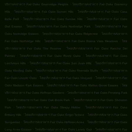
.
บริการส่งอาหาร Fair Oaks Greenridge Heights
ไทยบริการส่งอาหาร Fair Oaks Gramercy
.
.
Hills
ไทยบริการส่งอาหาร Fair Oaks Sunset Hills
ไทยบริการส่งอาหาร Fair Oaks Casa
.
.
Bella Park
ไทยบริการส่งอาหาร Fair Oaks Sunrise Hills
ไทยบริการส่งอาหาร Fair Oaks
.
.
Gail Estates
ไทยบริการส่งอาหาร Fair Oaks Northridge Park
ไทยบริการส่งอาหาร Fair
.
.
Oaks Northridge Estates
ไทยบริการส่งอาหาร Fair Oaks Ridgecrest
ไทยบริการส่งอาหาร
.
.
Fair Oaks Northridge Hills
ไทยบริการส่งอาหาร Fair Oaks Buena Vista Meadows
ไทย
.
บริการส่งอาหาร Fair Oaks The Reserve
ไทยบริการส่งอาหาร Fair Oaks Rancho Del
.
.
Palmas
ไทยบริการส่งอาหาร Fair Oaks Rustic Oaks
ไทยบริการส่งอาหาร Fair Oaks
.
.
Larchmont Hills
ไทยบริการส่งอาหาร Fair Oaks San Juan Hills
ไทยบริการส่งอาหาร Fair
.
.
Oaks Winding Oaks
ไทยบริการส่งอาหาร Fair Oaks Riverside Bluffs
ไทยบริการส่งอาหาร
.
.
Fair Oaks Lincoln Oaks
ไทยบริการส่งอาหาร Fair Oaks Vineyard
ไทยบริการส่งอาหาร Fair
.
.
Oaks Madison Park Estates
ไทยบริการส่งอาหาร Fair Oaks Walnut Grove Estates
ไทย
.
บริการส่งอาหาร Fair Oaks Hoffman Gardens
ไทยบริการส่งอาหาร Fair Oaks Pershing Park
.
.
ไทยบริการส่งอาหาร Fair Oaks Oak Brook Park
ไทยบริการส่งอาหาร Fair Oaks Sheraton
.
.
Park
ไทยบริการส่งอาหาร Fair Oaks Sleepy Hollow
ไทยบริการส่งอาหาร Fair Oaks
.
.
Brittany Hills
ไทยบริการส่งอาหาร Fair Oaks Engel Terrace
ไทยบริการส่งอาหาร Fair Oaks
.
.
Sungarden
ไทยบริการส่งอาหาร Fair Oaks Hoffman Acres
ไทยบริการส่งอาหาร Fair Oaks
.
.
Long Acres Estates
ไทยบริการส่งอาหาร Fair Oaks Lonely Oak
ไทยบริการส่งอาหาร Fair