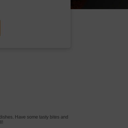
r dishes. Have some tasty bites and
l!