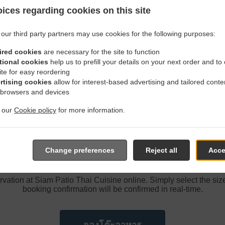
ices regarding cookies on this site
our third party partners may use cookies for the following purposes:
ired cookies
are necessary for the site to function
tional cookies
help us to prefill your details on your next order and to
ite for easy reordering
rtising cookies
allow for interest-based advertising and tailored conte
 browsers and devices
t our
Cookie policy
for more information.
 At Siam Patio Thai Cuisine
Change preferences
Reject all
Acce
vation at Siam Patio Thai Cuisine online. Simply select the size
booking confirmation will be confirmed in real-time.