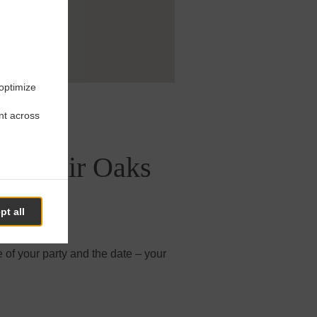
 optimize
nt across
 In Fair Oaks
pt all
 of your party and the date – your