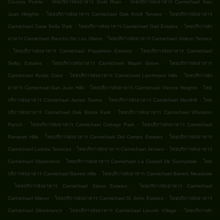
.
.
Country Pointe
ไทยบริการส่งอาหาร Gold River
ไทยบริการส่งอาหาร Carmichael San
.
.
Juan Heights
ไทยบริการส่งอาหาร Carmichael Oak Knoll Terrace
ไทยบริการส่งอาหาร
.
.
Carmichael Casa Bella Park
ไทยบริการส่งอาหาร Carmichael Gail Estates
ไทยบริการส่ง
.
อาหาร Carmichael Rancho De Los Olivos
ไทยบริการส่งอาหาร Carmichael Voleyn Terrace
.
.
ไทยบริการส่งอาหาร Carmichael Poppleton Estates
ไทยบริการส่งอาหาร Carmichael
.
.
Selby Estates
ไทยบริการส่งอาหาร Carmichael Mapel Grove
ไทยบริการส่งอาหาร
.
.
Carmichael Rustic Oaks
ไทยบริการส่งอาหาร Carmichael Larchmont Hills
ไทยบริการส่ง
.
.
อาหาร Carmichael San Juan Hills
ไทยบริการส่งอาหาร Carmichael Vienna Heights
ไทย
.
.
บริการส่งอาหาร Carmichael James Towne
ไทยบริการส่งอาหาร Carmichael Merrihill
ไทย
.
บริการส่งอาหาร Carmichael Oak Brook Park
ไทยบริการส่งอาหาร Carmichael Wheaton
.
.
Ranch
ไทยบริการส่งอาหาร Carmichael Cottage Park
ไทยบริการส่งอาหาร Carmichael
.
.
Rampart Hills
ไทยบริการส่งอาหาร Carmichael Del Campo Estates
ไทยบริการส่งอาหาร
.
.
Carmichael Loretta Terraces
ไทยบริการส่งอาหาร Carmichael Jensen
ไทยบริการส่งอาหาร
.
.
Carmichael Glademont
ไทยบริการส่งอาหาร Carmichael La Ciudad De Sunnydale
ไทย
.
บริการส่งอาหาร Carmichael Barrett Hills
ไทยบริการส่งอาหาร Carmichael Barrett Meadows
.
.
ไทยบริการส่งอาหาร Carmichael Sierra Estates
ไทยบริการส่งอาหาร Carmichael
.
.
Carmichael Manor
ไทยบริการส่งอาหาร Carmichael St John Estates
ไทยบริการส่งอาหาร
.
.
Carmichael Olivebranch
ไทยบริการส่งอาหาร Carmichael Lincoln Village
ไทยบริการส่ง