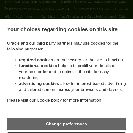
.
.
อาหาร Carmichael Blue Oak Estates
ไทยบริการส่งอาหาร Carmichael Crestview Oaks
.
ไทยบริการส่งอาหาร Carmichael Cameron Woods
ไทยบริการส่งอาหาร Carmichael Kimberly
.
.
.
Hills
ไทยบริการส่งอาหาร Carmichael
ไทยบริการส่งอาหาร Citrus Heights Lincoln Oaks
.
ไทยบริการส่งอาหาร Citrus Heights Cambridge Heights
ไทยบริการส่งอาหาร Citrus Heights
Your choices regarding cookies on this site
.
.
Northridge Glen
ไทยบริการส่งอาหาร Citrus Heights Northridge Oaks
ไทยบริการส่งอาหาร
.
.
Citrus Heights Willowind
ไทยบริการส่งอาหาร Citrus Heights Capell Heights
ไทยบริการส่ง
Oracle and our third party partners may use cookies for the
.
อาหาร Citrus Heights Ranch Avenue Village
ไทยบริการส่งอาหาร Citrus Heights Skycrest
following purposes:
.
.
Terrace
ไทยบริการส่งอาหาร Citrus Heights Sunrise Knoll Townhomes
ไทยบริการส่ง
required cookies
are necessary for the site to function
.
อาหาร Citrus Heights Edgewood
ไทยบริการส่งอาหาร Citrus Heights Walnut Grove
functional cookies
help us to prefill your details on
.
.
Estates
ไทยบริการส่งอาหาร Citrus Heights Oak Brook Park
ไทยบริการส่งอาหาร Citrus
your next order and to optimize the site for easy
.
.
Heights Parkside
ไทยบริการส่งอาหาร Citrus Heights Cherry Creek Manor
ไทยบริการส่ง
reordering
.
advertising cookies
allow for interest-based advertising
อาหาร Citrus Heights Larchmont Northridge
ไทยบริการส่งอาหาร Citrus Heights Sunrise
and tailored content across your browsers and devices
.
.
Villas
ไทยบริการส่งอาหาร Citrus Heights Princeton Walk
ไทยบริการส่งอาหาร Citrus
.
.
Heights
ไทยบริการส่งอาหาร Orangevale Sheraton Park
ไทยบริการส่งอาหาร Orangevale
Please visit our
Cookie policy
for more information.
.
.
Boyd
ไทยบริการส่งอาหาร Orangevale Yorktown Estates
ไทยบริการส่งอาหาร
.
Orangevale
Takeaway food delivery
Change preferences