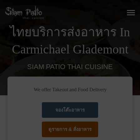
ไทยบริการส่งอาหาร In
Carmichael Glademont
SIAM PATIO THAI CUISINE
We offer Takeout and Food Delivery
จองโต๊ะอาหาร
ดูรายการ & สั่งอาหาร