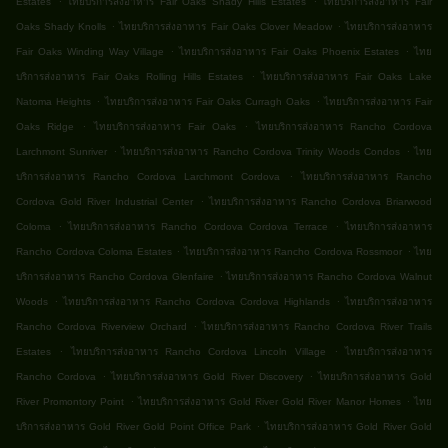
Estates
ไทยบริการส่งอาหาร Fair Oaks Shady Hills Estates
ไทยบริการส่งอาหาร Fair
.
.
Oaks Shady Knolls
ไทยบริการส่งอาหาร Fair Oaks Clover Meadow
ไทยบริการส่งอาหาร
.
.
Fair Oaks Winding Way Village
ไทยบริการส่งอาหาร Fair Oaks Phoenix Estates
ไทย
.
บริการส่งอาหาร Fair Oaks Rolling Hills Estates
ไทยบริการส่งอาหาร Fair Oaks Lake
.
.
Natoma Heights
ไทยบริการส่งอาหาร Fair Oaks Curragh Oaks
ไทยบริการส่งอาหาร Fair
.
.
Oaks Ridge
ไทยบริการส่งอาหาร Fair Oaks
ไทยบริการส่งอาหาร Rancho Cordova
.
.
Larchmont Sunriver
ไทยบริการส่งอาหาร Rancho Cordova Trinity Woods Condos
ไทย
.
บริการส่งอาหาร Rancho Cordova Larchmont Cordova
ไทยบริการส่งอาหาร Rancho
.
Cordova Gold River Industrial Center
ไทยบริการส่งอาหาร Rancho Cordova Briarwood
.
.
Coloma
ไทยบริการส่งอาหาร Rancho Cordova Cordova Terrace
ไทยบริการส่งอาหาร
.
.
Rancho Cordova Coloma Estates
ไทยบริการส่งอาหาร Rancho Cordova Rossmoor
ไทย
.
บริการส่งอาหาร Rancho Cordova Glenfaire
ไทยบริการส่งอาหาร Rancho Cordova Walnut
.
.
Woods
ไทยบริการส่งอาหาร Rancho Cordova Cordova Highlands
ไทยบริการส่งอาหาร
.
Rancho Cordova Riverview Orchard
ไทยบริการส่งอาหาร Rancho Cordova River Trails
.
.
Estates
ไทยบริการส่งอาหาร Rancho Cordova Lincoln Village
ไทยบริการส่งอาหาร
.
.
Rancho Cordova
ไทยบริการส่งอาหาร Gold River Discovery
ไทยบริการส่งอาหาร Gold
.
.
River Promontory Point
ไทยบริการส่งอาหาร Gold River Gold River Manor Homes
ไทย
.
บริการส่งอาหาร Gold River Gold Point Office Park
ไทยบริการส่งอาหาร Gold River Gold