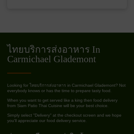
ไทยบริการส่งอาหาร In
Carmichael Glademont
Looking for ไทยบริการส่งอาหาร in Carmichael Glademont? Not
everybody knows or has the time to prepare tasty food.
When you want to get served like a king then food delivery
from Siam Patio Thai Cuisine will be your best choice.
Simply select "Delivery" at the checkout screen and we hope
you'll appreciate our food delivery service.