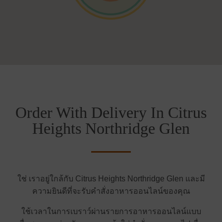
Order With Delivery In Citrus
Heights Northridge Glen
ใช่ เราอยู่ใกล้กับ Citrus Heights Northridge Glen และมี
ความยินดีที่จะรับคำสั่งอาหารออนไลน์ของคุณ
ใช้เวลาในการเบราว์ผ่านรายการอาหารออนไลน์แบบ