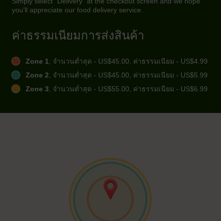
Simply select "Delivery" at the checkout screen and we hope
you'll appreciate our food delivery service.
ค่าธรรมเนียมการส่งสินค้า
Zone 1
, จำนวนต่ำสุด - US$45.00, ค่าธรรมเนียม - US$4.99
Zone 2
, จำนวนต่ำสุด - US$45.00, ค่าธรรมเนียม - US$5.99
Zone 3
, จำนวนต่ำสุด - US$55.00, ค่าธรรมเนียม - US$6.99