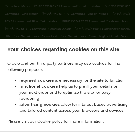
.
.
Carmichael Manor
ไทยบริการส่งอาหาร Carmichael St John Estates
ไทยบริการส่งอาหาร
.
.
Carmichael Olivebranch
ไทยบริการส่งอาหาร Carmichael Lincoln Village
ไทยบริการส่ง
.
.
อาหาร Carmichael Blue Oak Estates
ไทยบริการส่งอาหาร Carmichael Crestview Oaks
.
ไทยบริการส่งอาหาร Carmichael Cameron Woods
ไทยบริการส่งอาหาร Carmichael Kimberly
.
.
.
Hills
ไทยบริการส่งอาหาร Carmichael
ไทยบริการส่งอาหาร Citrus Heights Lincoln Oaks
.
ไทยบริการส่งอาหาร Citrus Heights Cambridge Heights
ไทยบริการส่งอาหาร Citrus Heights
Your choices regarding cookies on this site
.
.
Northridge Glen
ไทยบริการส่งอาหาร Citrus Heights Northridge Oaks
ไทยบริการส่งอาหาร
.
.
Citrus Heights Willowind
ไทยบริการส่งอาหาร Citrus Heights Capell Heights
ไทยบริการส่ง
Oracle and our third party partners may use cookies for the
.
อาหาร Citrus Heights Ranch Avenue Village
ไทยบริการส่งอาหาร Citrus Heights Skycrest
following purposes:
.
.
Terrace
ไทยบริการส่งอาหาร Citrus Heights Sunrise Knoll Townhomes
ไทยบริการส่ง
required cookies
are necessary for the site to function
.
อาหาร Citrus Heights Edgewood
ไทยบริการส่งอาหาร Citrus Heights Walnut Grove
functional cookies
help us to prefill your details on
.
.
Estates
ไทยบริการส่งอาหาร Citrus Heights Oak Brook Park
ไทยบริการส่งอาหาร Citrus
your next order and to optimize the site for easy
.
.
Heights Parkside
ไทยบริการส่งอาหาร Citrus Heights Cherry Creek Manor
ไทยบริการส่ง
reordering
.
advertising cookies
allow for interest-based advertising
อาหาร Citrus Heights Larchmont Northridge
ไทยบริการส่งอาหาร Citrus Heights Sunrise
and tailored content across your browsers and devices
.
.
Villas
ไทยบริการส่งอาหาร Citrus Heights Princeton Walk
ไทยบริการส่งอาหาร Citrus
.
.
Heights
ไทยบริการส่งอาหาร Orangevale Sheraton Park
ไทยบริการส่งอาหาร Orangevale
Please visit our
Cookie policy
for more information.
.
.
Boyd
ไทยบริการส่งอาหาร Orangevale Yorktown Estates
ไทยบริการส่งอาหาร
.
Orangevale
Takeaway food delivery