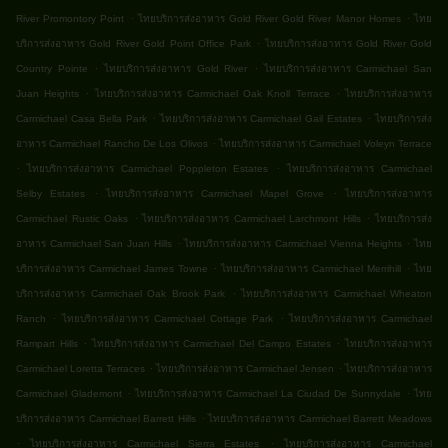
.
.
River Promontory Point
ไทยบริการส่งอาหาร Gold River Gold River Manor Homes
ไทย
.
บริการส่งอาหาร Gold River Gold Point Office Park
ไทยบริการส่งอาหาร Gold River Gold
.
.
Country Pointe
ไทยบริการส่งอาหาร Gold River
ไทยบริการส่งอาหาร Carmichael San
.
.
Juan Heights
ไทยบริการส่งอาหาร Carmichael Oak Knoll Terrace
ไทยบริการส่งอาหาร
.
.
Carmichael Casa Bella Park
ไทยบริการส่งอาหาร Carmichael Gail Estates
ไทยบริการส่ง
.
อาหาร Carmichael Rancho De Los Olivos
ไทยบริการส่งอาหาร Carmichael Voleyn Terrace
.
.
ไทยบริการส่งอาหาร Carmichael Poppleton Estates
ไทยบริการส่งอาหาร Carmichael
.
.
Selby Estates
ไทยบริการส่งอาหาร Carmichael Mapel Grove
ไทยบริการส่งอาหาร
.
.
Carmichael Rustic Oaks
ไทยบริการส่งอาหาร Carmichael Larchmont Hills
ไทยบริการส่ง
.
.
อาหาร Carmichael San Juan Hills
ไทยบริการส่งอาหาร Carmichael Vienna Heights
ไทย
.
.
บริการส่งอาหาร Carmichael James Towne
ไทยบริการส่งอาหาร Carmichael Merrihill
ไทย
.
บริการส่งอาหาร Carmichael Oak Brook Park
ไทยบริการส่งอาหาร Carmichael Wheaton
.
.
Ranch
ไทยบริการส่งอาหาร Carmichael Cottage Park
ไทยบริการส่งอาหาร Carmichael
.
.
Rampart Hills
ไทยบริการส่งอาหาร Carmichael Del Campo Estates
ไทยบริการส่งอาหาร
.
.
Carmichael Loretta Terraces
ไทยบริการส่งอาหาร Carmichael Jensen
ไทยบริการส่งอาหาร
.
.
Carmichael Glademont
ไทยบริการส่งอาหาร Carmichael La Ciudad De Sunnydale
ไทย
.
บริการส่งอาหาร Carmichael Barrett Hills
ไทยบริการส่งอาหาร Carmichael Barrett Meadows
.
.
ไทยบริการส่งอาหาร Carmichael Sierra Estates
ไทยบริการส่งอาหาร Carmichael