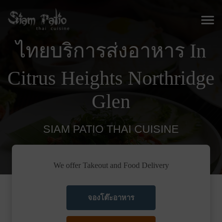
ไทยบริการส่งอาหาร In
Citrus Heights Northridge
Glen
SIAM PATIO THAI CUISINE
We offer Takeout and Food Delivery
จองโต๊ะอาหาร