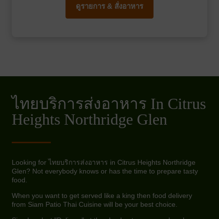
ดูรายการ & สั่งอาหาร
ไทยบริการส่งอาหาร In Citrus
Heights Northridge Glen
Looking for ไทยบริการส่งอาหาร in Citrus Heights Northridge
Glen? Not everybody knows or has the time to prepare tasty
food.
When you want to get served like a king then food delivery
from Siam Patio Thai Cuisine will be your best choice.