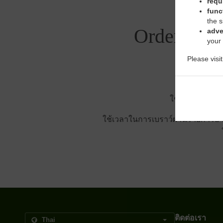
requ
func
the s
Order With
adve
your
Please visi
ใช่ เราอยู่ใกล
ใช้เวลาในการเบราว์ผ่านรายการอาห
ติดต่อเรา