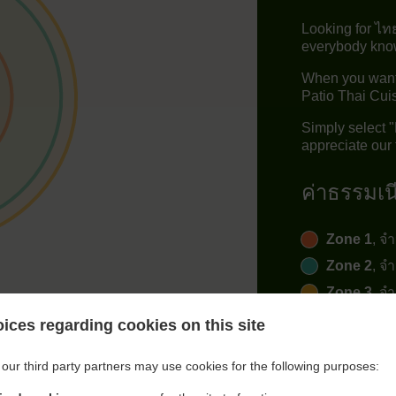
Looking for ไท
everybody knows
When you want 
Patio Thai Cuis
Simply select 
appreciate our 
ค่าธรรมเน
Zone 1
, จ
Zone 2
, จ
Zone 3
, จ
ices regarding cookies on this site
our third party partners may use cookies for the following purposes: