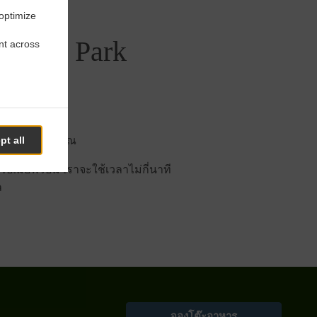
 optimize
 Monte Park
nt across
ารออนไลน์ของคุณ
pt all
มื่อพร้อม เราจะใช้เวลาไม่กี่นาที
ล
จองโต๊ะอาหาร