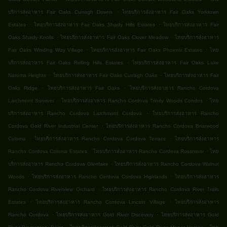
.
บริการส่งอาหาร Fair Oaks Curragh Downs
ไทยบริการส่งอาหาร Fair Oaks Yorktown
.
.
Estates
ไทยบริการส่งอาหาร Fair Oaks Shady Hills Estates
ไทยบริการส่งอาหาร Fair
.
.
Oaks Shady Knolls
ไทยบริการส่งอาหาร Fair Oaks Clover Meadow
ไทยบริการส่งอาหาร
.
.
Fair Oaks Winding Way Village
ไทยบริการส่งอาหาร Fair Oaks Phoenix Estates
ไทย
.
บริการส่งอาหาร Fair Oaks Rolling Hills Estates
ไทยบริการส่งอาหาร Fair Oaks Lake
.
.
Natoma Heights
ไทยบริการส่งอาหาร Fair Oaks Curragh Oaks
ไทยบริการส่งอาหาร Fair
.
.
Oaks Ridge
ไทยบริการส่งอาหาร Fair Oaks
ไทยบริการส่งอาหาร Rancho Cordova
.
.
Larchmont Sunriver
ไทยบริการส่งอาหาร Rancho Cordova Trinity Woods Condos
ไทย
.
บริการส่งอาหาร Rancho Cordova Larchmont Cordova
ไทยบริการส่งอาหาร Rancho
.
Cordova Gold River Industrial Center
ไทยบริการส่งอาหาร Rancho Cordova Briarwood
.
.
Coloma
ไทยบริการส่งอาหาร Rancho Cordova Cordova Terrace
ไทยบริการส่งอาหาร
.
.
Rancho Cordova Coloma Estates
ไทยบริการส่งอาหาร Rancho Cordova Rossmoor
ไทย
.
บริการส่งอาหาร Rancho Cordova Glenfaire
ไทยบริการส่งอาหาร Rancho Cordova Walnut
.
.
Woods
ไทยบริการส่งอาหาร Rancho Cordova Cordova Highlands
ไทยบริการส่งอาหาร
.
Rancho Cordova Riverview Orchard
ไทยบริการส่งอาหาร Rancho Cordova River Trails
.
.
Estates
ไทยบริการส่งอาหาร Rancho Cordova Lincoln Village
ไทยบริการส่งอาหาร
.
.
Rancho Cordova
ไทยบริการส่งอาหาร Gold River Discovery
ไทยบริการส่งอาหาร Gold
.
.