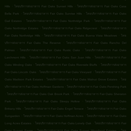
.
.
Hills
ไทยบริการส่งอาหาร Fair Oaks Sunset Hills
ไทยบริการส่งอาหาร Fair Oaks Casa
.
.
Bella Park
ไทยบริการส่งอาหาร Fair Oaks Sunrise Hills
ไทยบริการส่งอาหาร Fair Oaks
.
.
Gail Estates
ไทยบริการส่งอาหาร Fair Oaks Northridge Park
ไทยบริการส่งอาหาร Fair
.
.
Oaks Northridge Estates
ไทยบริการส่งอาหาร Fair Oaks Ridgecrest
ไทยบริการส่งอาหาร
.
.
Fair Oaks Northridge Hills
ไทยบริการส่งอาหาร Fair Oaks Buena Vista Meadows
ไทย
.
บริการส่งอาหาร Fair Oaks The Reserve
ไทยบริการส่งอาหาร Fair Oaks Rancho Del
.
.
Palmas
ไทยบริการส่งอาหาร Fair Oaks Rustic Oaks
ไทยบริการส่งอาหาร Fair Oaks
.
.
Larchmont Hills
ไทยบริการส่งอาหาร Fair Oaks San Juan Hills
ไทยบริการส่งอาหาร Fair
.
.
Oaks Winding Oaks
ไทยบริการส่งอาหาร Fair Oaks Riverside Bluffs
ไทยบริการส่งอาหาร
.
.
Fair Oaks Lincoln Oaks
ไทยบริการส่งอาหาร Fair Oaks Vineyard
ไทยบริการส่งอาหาร Fair
.
.
Oaks Madison Park Estates
ไทยบริการส่งอาหาร Fair Oaks Walnut Grove Estates
ไทย
.
บริการส่งอาหาร Fair Oaks Hoffman Gardens
ไทยบริการส่งอาหาร Fair Oaks Pershing Park
.
.
ไทยบริการส่งอาหาร Fair Oaks Oak Brook Park
ไทยบริการส่งอาหาร Fair Oaks Sheraton
.
.
Park
ไทยบริการส่งอาหาร Fair Oaks Sleepy Hollow
ไทยบริการส่งอาหาร Fair Oaks
.
.
Brittany Hills
ไทยบริการส่งอาหาร Fair Oaks Engel Terrace
ไทยบริการส่งอาหาร Fair Oaks
.
.
Sungarden
ไทยบริการส่งอาหาร Fair Oaks Hoffman Acres
ไทยบริการส่งอาหาร Fair Oaks
.
.
Long Acres Estates
ไทยบริการส่งอาหาร Fair Oaks Lonely Oak
ไทยบริการส่งอาหาร Fair
.
.
Oaks Sunset Farms
ไทยบริการส่งอาหาร Fair Oaks Sunset Woodland Estates
ไทย