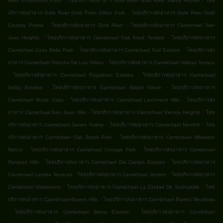
River Promontory Point
ไทยบริการส่งอาหาร Gold River Gold River Manor Homes
ไทย
.
บริการส่งอาหาร Gold River Gold Point Office Park
ไทยบริการส่งอาหาร Gold River Gold
.
.
Country Pointe
ไทยบริการส่งอาหาร Gold River
ไทยบริการส่งอาหาร Carmichael San
.
.
Juan Heights
ไทยบริการส่งอาหาร Carmichael Oak Knoll Terrace
ไทยบริการส่งอาหาร
.
.
Carmichael Casa Bella Park
ไทยบริการส่งอาหาร Carmichael Gail Estates
ไทยบริการส่ง
.
อาหาร Carmichael Rancho De Los Olivos
ไทยบริการส่งอาหาร Carmichael Voleyn Terrace
.
.
ไทยบริการส่งอาหาร Carmichael Poppleton Estates
ไทยบริการส่งอาหาร Carmichael
.
.
Selby Estates
ไทยบริการส่งอาหาร Carmichael Mapel Grove
ไทยบริการส่งอาหาร
.
.
Carmichael Rustic Oaks
ไทยบริการส่งอาหาร Carmichael Larchmont Hills
ไทยบริการส่ง
.
.
อาหาร Carmichael San Juan Hills
ไทยบริการส่งอาหาร Carmichael Vienna Heights
ไทย
.
.
บริการส่งอาหาร Carmichael James Towne
ไทยบริการส่งอาหาร Carmichael Merrihill
ไทย
.
บริการส่งอาหาร Carmichael Oak Brook Park
ไทยบริการส่งอาหาร Carmichael Wheaton
.
.
Ranch
ไทยบริการส่งอาหาร Carmichael Cottage Park
ไทยบริการส่งอาหาร Carmichael
.
.
Rampart Hills
ไทยบริการส่งอาหาร Carmichael Del Campo Estates
ไทยบริการส่งอาหาร
.
.
Carmichael Loretta Terraces
ไทยบริการส่งอาหาร Carmichael Jensen
ไทยบริการส่งอาหาร
.
.
Carmichael Glademont
ไทยบริการส่งอาหาร Carmichael La Ciudad De Sunnydale
ไทย
.
บริการส่งอาหาร Carmichael Barrett Hills
ไทยบริการส่งอาหาร Carmichael Barrett Meadows
.
.
ไทยบริการส่งอาหาร Carmichael Sierra Estates
ไทยบริการส่งอาหาร Carmichael
.
.