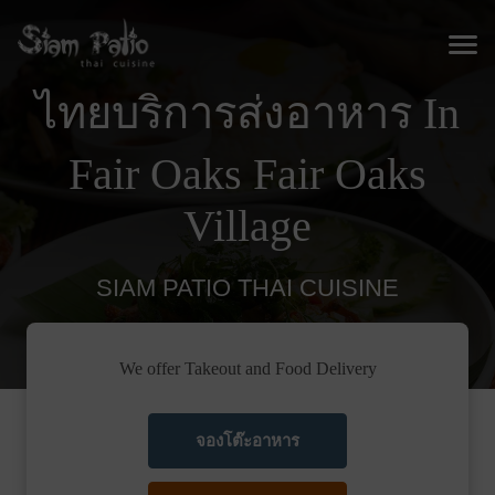
ไทยบริการส่งอาหาร In
Fair Oaks Fair Oaks
Village
SIAM PATIO THAI CUISINE
We offer Takeout and Food Delivery
จองโต๊ะอาหาร